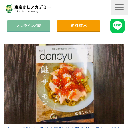
オンライン相談
資 料 請 求
コース案内
集中コース│2ヶ月
平日コース│木金
週末コース│週1回・1年間
寿司職人養成コース│6ヶ月
学費
すしアカ卒業生の活躍
卒業後のサポート