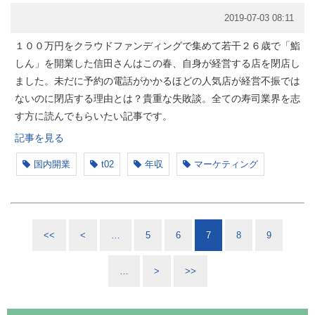
2019-07-03 08:11
１００万円をクラウドファンディングで集めて若干２６歳で「鮨
しん」を開業した信田さんはこの春、自身が経営する店を閉店し
ました。未だに予約の電話がかかるほどの人気店が経営不振では
ないのに閉店する理由とは？貴重な失敗談。全ての寿司業界を志
す方に読んでもらいたい記事です。
記事を見る
国内開業
t02
年収
マーケティング
<<
<
…
5
6
7
8
9
…
>
>>