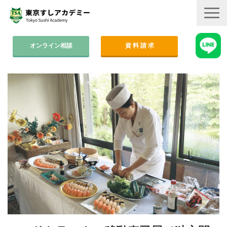
オンライン相談
資 料 請 求
コース案内
集中コース│2ヶ月
平日コース│木金
週末コース│週1回・1年間
寿司職人養成コース│6ヶ月
学費
すしアカ卒業生の活躍
卒業後のサポート