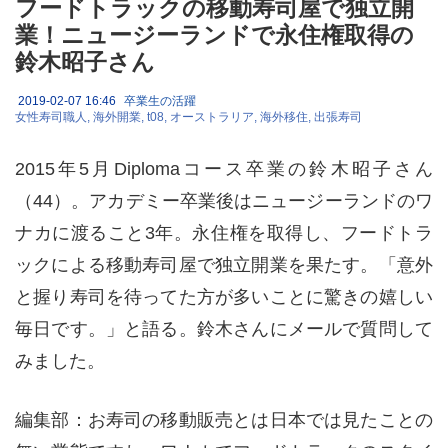
フードトラックの移動寿司屋で独立開
業！ニュージーランドで永住権取得の
鈴木昭子さん
2019-02-07 16:46
卒業生の活躍
女性寿司職人
海外開業
t08
オーストラリア
海外移住
出張寿司
2015年5月Diplomaコース卒業の鈴木昭子さん
（44）。アカデミー卒業後はニュージーランドのワ
ナカに渡ること3年。永住権を取得し、フードトラ
ックによる移動寿司屋で独立開業を果たす。「意外
と握り寿司を待ってた方が多いことに驚きの嬉しい
毎日です。」と語る。鈴木さんにメールで質問して
みました。
編集部：お寿司の移動販売とは日本では見たことの