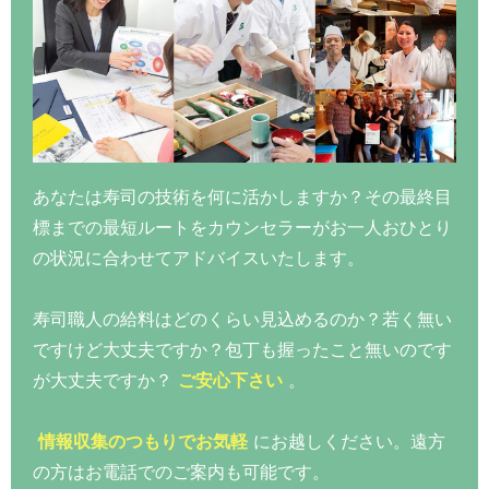
あなたは寿司の技術を何に活かしますか？その最終目
標までの最短ルートをカウンセラーがお一人おひとり
の状況に合わせてアドバイスいたします。
寿司職人の給料はどのくらい見込めるのか？若く無い
ですけど大丈夫ですか？包丁も握ったこと無いのです
が大丈夫ですか？
ご安心下さい
。
情報収集のつもりでお気軽
にお越しください。遠方
の方はお電話でのご案内も可能です。