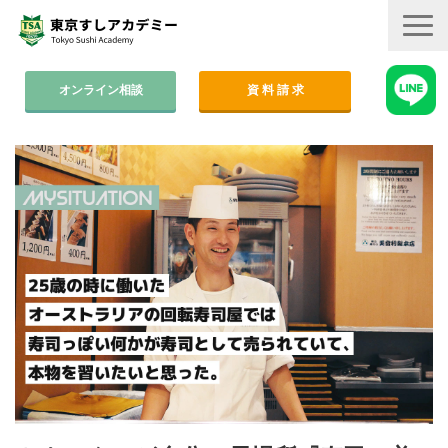
オンライン相談
資 料 請 求
コース案内
集中コース│2ヶ月
平日コース│木金
週末コース│週1回・1年間
寿司職人養成コース│6ヶ月
学費
すしアカ卒業生の活躍
卒業後のサポート