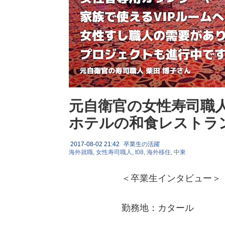
元自衛官の女性寿司職
ホテルの和食レストラ
2017-08-02 21:42
卒業生の活躍
海外就職
女性寿司職人
t08
海外移住
中東
＜卒業生インタビュー＞
勤務地：カタール