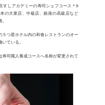
京すしアカデミーの寿司シェフコース＊9
、日本の大衆店、中級店、銀座の高級店など
務。
の５つ星ホテル内の和食レストランのオー
働いている。
は寿司職人養成コースへ名称が変更されて