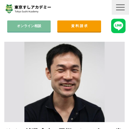
オンライン相談
資 料 請 求
コース案内
集中コース│2ヶ月
平日コース│木金
週末コース│週1回・1年間
寿司職人養成コース│6ヶ月
学費
すしアカ卒業生の活躍
卒業後のサポート