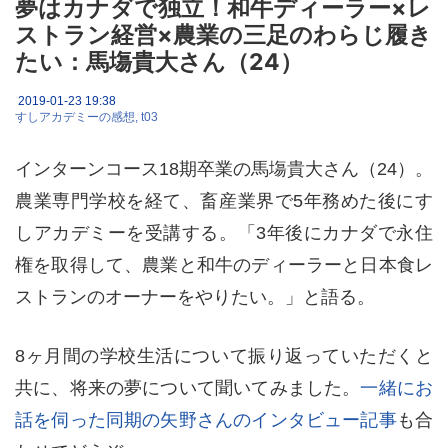
夢はカナダで独立！和牛ディーラー×レ
ストラン経営×農業の三足のわらじ履き
たい：馬塲貴大さん（24）
2019-01-23 19:38
すしアカデミーの感想
t03
インターンコース18期卒業の馬塲貴大さん（24）。
農業専門学校を経て、畜産業界で5年務めた後にす
しアカデミーを受講する。「3年後にカナダで永住
権を取得して、農業と和牛のディーラーと日本食レ
ストランのオーナーをやりたい。」と語る。
8ヶ月間の学校生活について振り返っていただくと
共に、将来の夢について聞いてみました。
一緒にお
話を伺った同期の矢野さんのインタビュー記事
も合