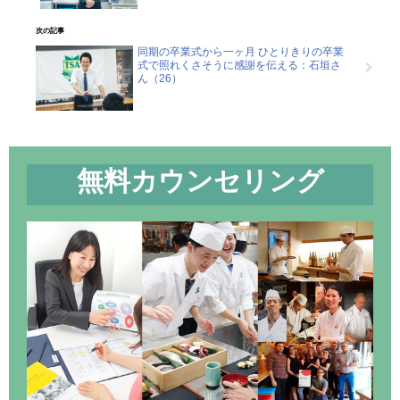
次の記事
同期の卒業式から一ヶ月 ひとりきりの卒業
式で照れくさそうに感謝を伝える：石垣さ
ん（26）
無料カウンセリング