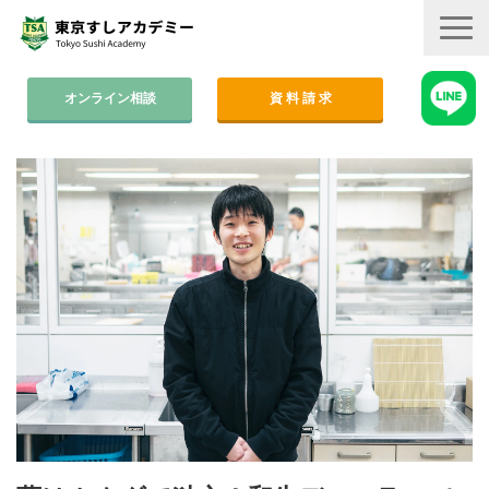
オンライン相談
資 料 請 求
コース案内
集中コース│2ヶ月
平日コース│木金
週末コース│週1回・1年間
寿司職人養成コース│6ヶ月
学費
すしアカ卒業生の活躍
卒業後のサポート