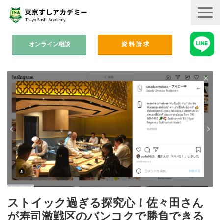
オンライン相談
資 料 請 求
コース案内
集中コース│2ヶ月
平日コース│木金
週末コース│週1回・1年間
寿司職人養成コース│6ヶ月
学費
すしアカ卒業生の活躍
ストイック過ぎる探究心！佐々田さん
卒業後のサポート
が寿司激戦区のバンコクで勝負できる