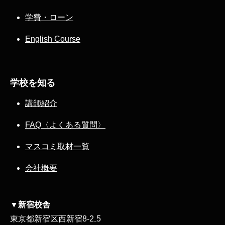
学費・ローン
English Course
学校を知る
講師紹介
FAQ〈よくある質問〉
マスコミ取材一覧
会社概要
▼新宿校舎
東京都新宿区西新宿8‐2₋5