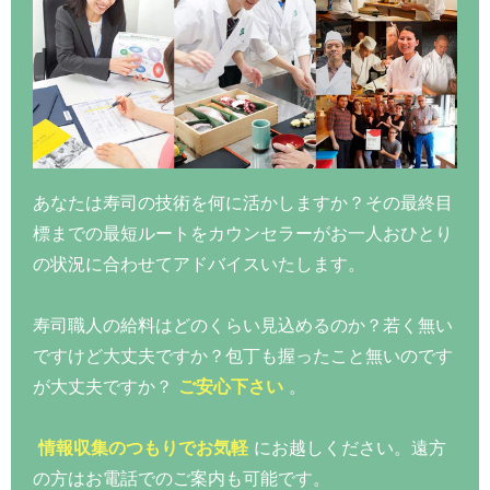
あなたは寿司の技術を何に活かしますか？その最終目
標までの最短ルートをカウンセラーがお一人おひとり
の状況に合わせてアドバイスいたします。
寿司職人の給料はどのくらい見込めるのか？若く無い
ですけど大丈夫ですか？包丁も握ったこと無いのです
が大丈夫ですか？
ご安心下さい
。
情報収集のつもりでお気軽
にお越しください。遠方
の方はお電話でのご案内も可能です。