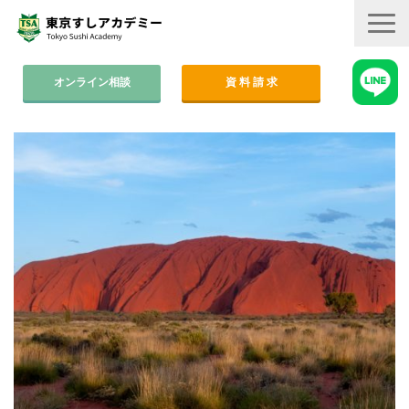
オンライン相談
資 料 請 求
コース案内
集中コース│2ヶ月
平日コース│木金
週末コース│週1回・1年間
寿司職人養成コース│6ヶ月
学費
すしアカ卒業生の活躍
卒業後のサポート