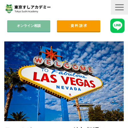
オンライン相談
資 料 請 求
コース案内
集中コース│2ヶ月
平日コース│木金
週末コース│週1回・1年間
寿司職人養成コース│6ヶ月
学費
すしアカ卒業生の活躍
卒業後のサポート