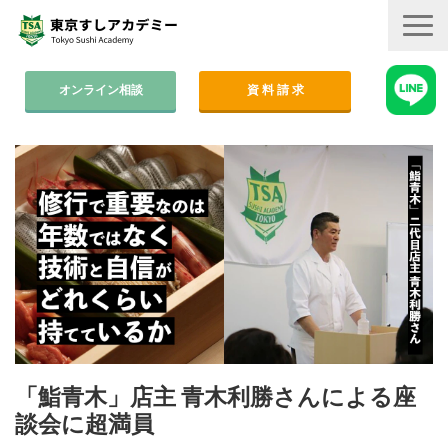
オンライン相談
資 料 請 求
コース案内
集中コース│2ヶ月
平日コース│木金
週末コース│週1回・1年間
寿司職人養成コース│6ヶ月
学費
すしアカ卒業生の活躍
「鮨青木」店主 青木利勝さんによる座
談会に超満員
卒業後のサポート