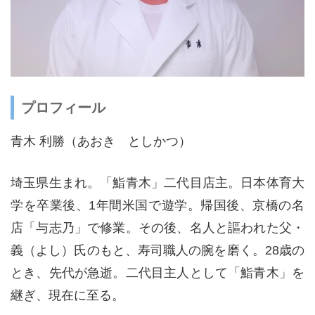
プロフィール
青木 利勝（あおき としかつ）
埼玉県生まれ。「鮨青木」二代目店主。日本体育大
学を卒業後、1年間米国で遊学。帰国後、京橋の名
店「与志乃」で修業。その後、名人と謳われた父・
義（よし）氏のもと、寿司職人の腕を磨く。28歳の
とき、先代が急逝。二代目主人として「鮨青木」を
継ぎ、現在に至る。