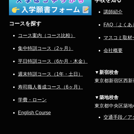
講師紹介
コースを探す
FAQ〈よくあ
コース案内（コース比較）
マスコミ取材
集中特訓コース（2ヶ月）
会社概要
平日特訓コース（6か月・木金）
▼新宿校舎
週末特訓コース（1年・土日）
東京都新宿区西新宿8
寿司職人養成コース（6ヶ月）
▼築地校舎
学費・ローン
東京都中央区築地4-
English Course
交通手段／ア