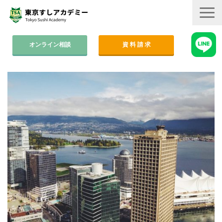
オンライン相談
資 料 請 求
コース案内
集中コース│2ヶ月
平日コース│木金
週末コース│週1回・1年間
寿司職人養成コース│6ヶ月
学費
すしアカ卒業生の活躍
卒業後のサポート