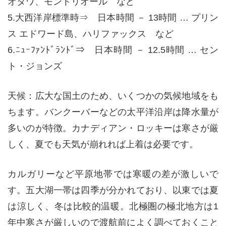
オタワ、モントリオール など
5.大西洋岸標準時⇒ 日本時間 － 13時間 … プリン
ス エドワード島、ハリファックス など
6.ﾆｭｰﾌｧﾝﾄﾞﾗﾝﾄﾞ⇒ 日本時間 － 12.5時間 … セン
ト・ジョンズ
天候：広大な国土のため、いくつかの気候地域をも
ちます。バンクーバーなどの太平洋沿岸は降水量が
多いのが特徴。カナディアン・ロッキーは寒さが厳
しく、夏でも天気が崩れれば上着は必要です。
カルガリーなど平原地帯では寒暖の差が激しいで
す。五大湖一帯は四季が分かれており、以東では夏
は涼しく、冬は比較的温暖。北極圏の極北地方は1
年中寒さが厳しいので渡航前によく調べておくこと