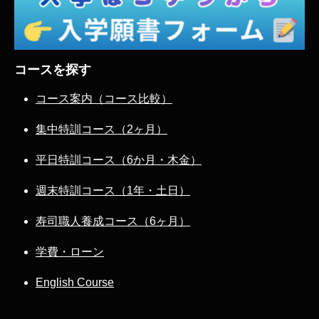
コースを探す
コース案内（コース比較）
集中特訓コース（2ヶ月）
平日特訓コース（6か月・木金）
週末特訓コース（1年・土日）
寿司職人養成コース（6ヶ月）
学費・ローン
English Course