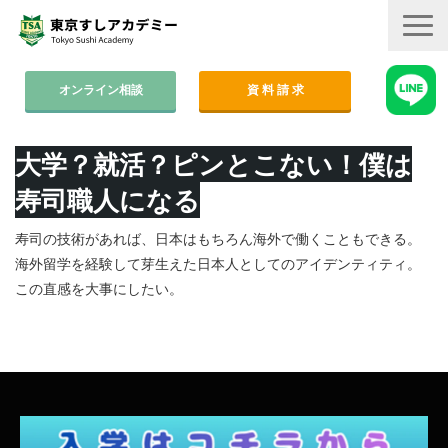
オンライン相談
資 料 請 求
コース案内
大学？就活？ピンとこない！僕は
集中コース│2ヶ月
寿司職人になる
平日コース│木金
寿司の技術があれば、日本はもちろん海外で働くこともできる。
海外留学を経験して芽生えた日本人としてのアイデンティティ。
週末コース│週1回・1年間
この直感を大事にしたい。
寿司職人養成コース│6ヶ月
学費
すしアカ卒業生の活躍
卒業後のサポート