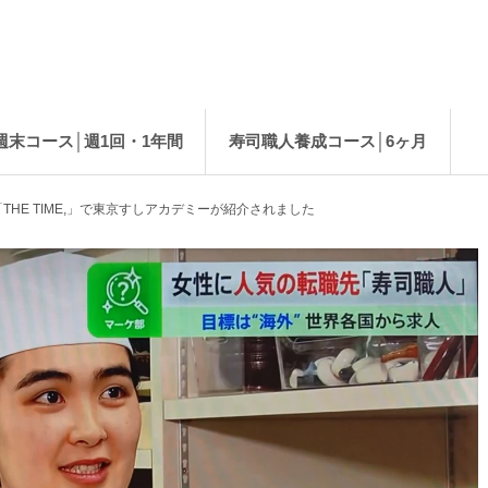
週末コース│週1回・1年間
寿司職人養成コース│6ヶ月
HE TIME,」で東京すしアカデミーが紹介されました