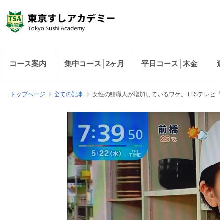
コース案内
集中コース│2ヶ月
平日コース│木金
トップページ
全ての記事
女性の鮨職人が増加しているワケ。TBSテレビ「T