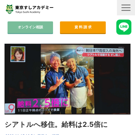
オンライン相談
資 料 請 求
コース案内
集中コース│2ヶ月
平日コース│木金
週末コース│週1回・1年間
寿司職人養成コース│6ヶ月
学費
すしアカ卒業生の活躍
シアトルへ移住。給料は2.5倍に
卒業後のサポート