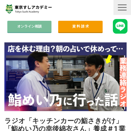
オンライン相談
資 料 請 求
コース案内
集中コース│2ヶ月
平日コース│木金
週末コース│週1回・1年間
寿司職人養成コース│6ヶ月
学費
すしアカ卒業生の活躍
ラジオ「キッチンカーの鮨さきがけ」
卒業後のサポート
「鮨めい乃の幸後綿衣さん」養成 # 1 業