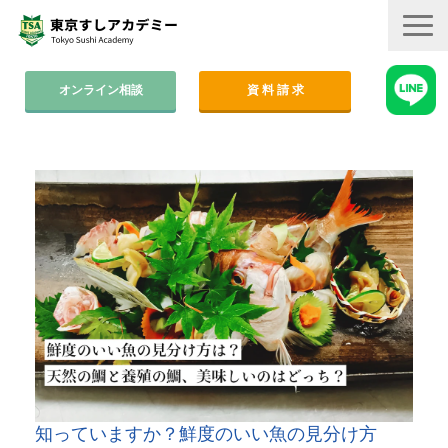
オンライン相談
資 料 請 求
コース案内
集中コース│2ヶ月
平日コース│木金
週末コース│週1回・1年間
寿司職人養成コース│6ヶ月
学費
すしアカ卒業生の活躍
卒業後のサポート
知っていますか？鮮度のいい魚の見分け方