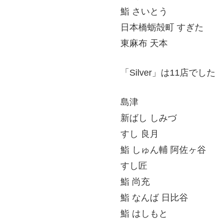
鮨 さいとう
日本橋蛎殻町 すぎた
東麻布 天本
「Silver」は11店でした
島津
新ばし しみづ
すし 良月
鮨 しゅん輔 阿佐ヶ谷
すし匠
鮨 尚充
鮨 なんば 日比谷
鮨 はしもと