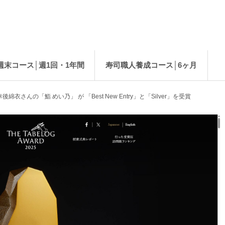
週末コース│週1回・1年間
寿司職人養成コース│6ヶ月
綿衣さんの「鮨 めい乃」 が 「Best New Entry」と「Silver」を受賞