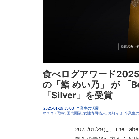
食べログアワード202
の「鮨 めい乃」 が 「Bes
「Silver」を受賞
2025-01-29 15:03
卒業生の活躍
マスコミ取材
国内開業
女性寿司職人
お知らせ
卒業生
2025/01/29に、The T