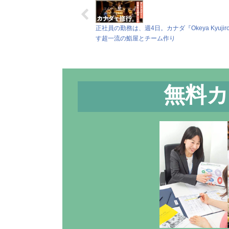
正社員の勤務は、週4日。カナダ『Okeya Kyuji
す超一流の鮨屋とチーム作り
無料カ