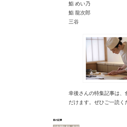
鮨 めい乃
鮨 龍次郎
三谷
幸後さんの特集記事は、
だけます。ぜひご一読く
前の記事