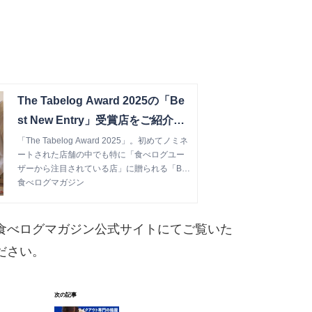
The Tabelog Award 2025の「Be
st New Entry」受賞店をご紹介！
寿司界のニュースターが誕生！ 女
「The Tabelog Award 2025」。初めてノミネ
ートされた店舗の中でも特に「食べログユー
性職人による、優しい寿司 | 食べ
ザーから注目されている店」に贈られる「Be
ログマガジン
st New Entry」を受賞したお店を紹介していく
食べログマガジン
本連載。今回はオープンして1年で初ノミネー
ト、そして「Best New Entry」と「Silver」を
受賞した注目の寿司店「鮨 めい乃」をご紹
食べログマガジン公式サイトにてご覧いた
介。
ださい。
次の記事