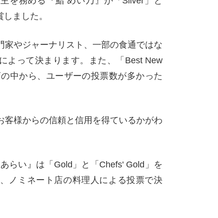
を務める『鮨 めい乃』が「Silver」と
を受賞しました。
門家やジャーナリスト、一部の食通ではな
よって決まります。また、「Best New
ト店の中から、ユーザーの投票数が多かった
お客様からの信頼と信用を得ているかがわ
い』は「Gold」と「Chefs' Gold」を
ld」は、ノミネート店の料理人による投票で決