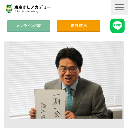
オンライン相談
資 料 請 求
コース案内
集中コース│2ヶ月
平日コース│木金
週末コース│週1回・1年間
寿司職人養成コース│6ヶ月
学費
すしアカ卒業生の活躍
卒業後のサポート