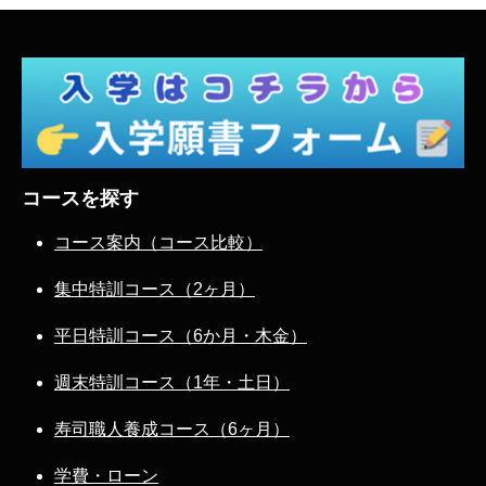
コースを探す
コース案内（コース比較）
集中特訓コース（2ヶ月）
平日特訓コース（6か月・木金）
週末特訓コース（1年・土日）
寿司職人養成コース（6ヶ月）
学費・ローン