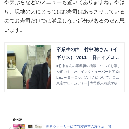
や天ぷらなどのメニューも置いてありますね。やは
り、現地の人にとってはお寿司はあっさりしている
のでお寿司だけでは満足しない部分があるのだと思
います。
卒業生の声 竹中 聡さん（イ
ギリス） Vol.1 旧ディプロマ
コース
■竹中さんの卒業後の活躍についてお話し
を伺いました。インタビューパート② &n
bsp; ---ヨーロッパの仕入について、ロン
ドンとパリの魚の仕入れ状況はいかがで
東京すしアカデミー│寿司職人養成学校
すか？
前の記事
香港ウォーカーにて当校運営の寿司店「誠