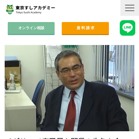
オンライン相談
資 料 請 求
コース案内
集中コース│2ヶ月
平日コース│木金
週末コース│週1回・1年間
寿司職人養成コース│6ヶ月
学費
すしアカ卒業生の活躍
卒業後のサポート