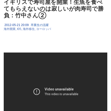
イギリスで寿司屋を開業！生魚を食べ
てもらえないのは寂しいが肉寿司で勝
負：竹中さん②
2012-05-21 20:09
卒業生の活躍
海外開業
t05
海外移住
ヨーロッパ