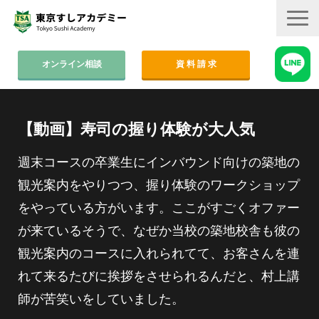
オンライン相談
資 料 請 求
コース案内
【動画】寿司の握り体験が大人気
集中コース│2ヶ月
平日コース│木金
週末コースの卒業生にインバウンド向けの築地の
観光案内をやりつつ、握り体験のワークショップ
週末コース│週1回・1年間
をやっている方がいます。ここがすごくオファー
寿司職人養成コース│6ヶ月
が来ているそうで、なぜか当校の築地校舎も彼の
学費
観光案内のコースに入れられてて、お客さんを連
れて来るたびに挨拶をさせられるんだと、村上講
すしアカ卒業生の活躍
師が苦笑いをしていました。
卒業後のサポート