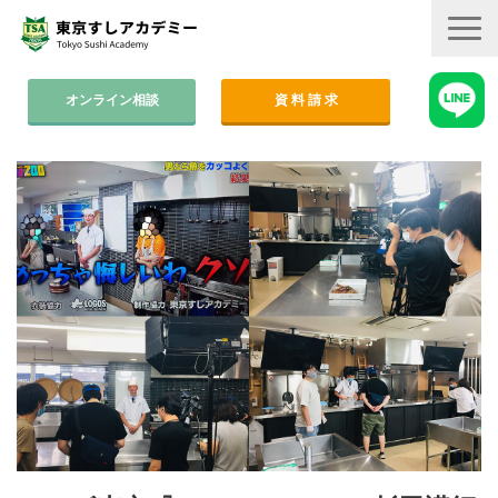
オンライン相談
資 料 請 求
コース案内
集中コース│2ヶ月
平日コース│木金
週末コース│週1回・1年間
寿司職人養成コース│6ヶ月
学費
すしアカ卒業生の活躍
卒業後のサポート