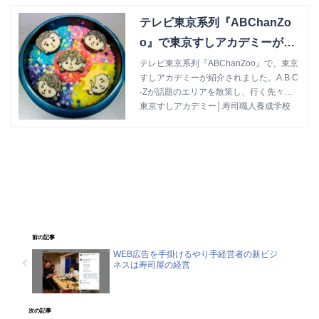
テレビ東京系列『ABChanZo
o』で東京すしアカデミーが紹
介されました | 東京すしアカデ
テレビ東京系列『ABChanZoo』で、東京
すしアカデミーが紹介されました。A.B.C
ミー│寿司職人養成学校
-Zが話題のエリアを散策し、行く先々で
出題されるクイズを解いていくバラエテ
東京すしアカデミー│寿司職人養成学校
ィ番組。今回は30分まるまる東京すしア
カデミーを舞台としたＳＰ回でした。
前の記事
WEB広告を手掛けるやり手経営者の新ビジ
ネスは寿司屋の経営
次の記事