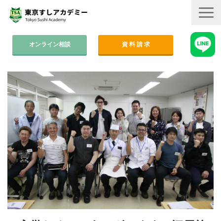
オンライン相談
資 料 請 求
コース案内
集中コース│2ヶ月
平日コース│木金
週末コース│週1回・1年間
寿司職人養成コース│6ヶ月
学費
すしアカ卒業生の活躍
卒業後のサポート