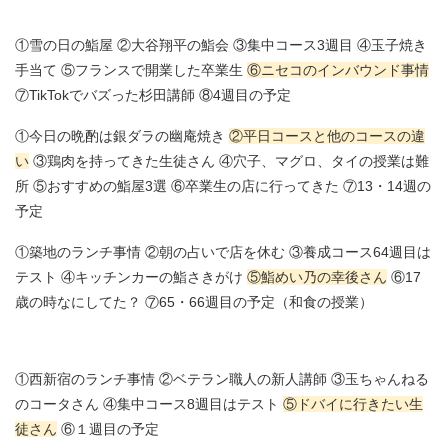
①雪の日の鮨屋 ②大谷翔平の鮨会 ③集中コース3週目 ④玉子焼き
手当て ⑤フランスで開業した卒業生
⑥ニセコのインバウンド事情
⑦TikTokでバズった杉田講師 ⑧4週目の予定
①今日の晩酌は銀ダラの幽庵焼き
②平日コースと他のコースの違
い
③鶏肉を持ってきた生徒さん ④穴子、マグロ、タイの授業は難
所 ⑤おすすめの鮨屋3選 ⑥卒業生の店に行ってきた ⑦13・14週の
予定
①築地のランチ事情 ②朝の占いで店を休む ③養成コース64週目は
テスト ④キッチンカーの鮨さきがけ
⑤鮨めい乃の幸後さん
⑥17
歳の時なにしてた？ ⑦65・66週目の予定（和食の授業）
①西新宿のランチ事情 ②ベテラン職人の新人講師 ③玉ちゃんねる
のコータさん ④集中コース8週目はテスト
⑤ドバイに行きたい生
徒さん
⑥１週目の予定