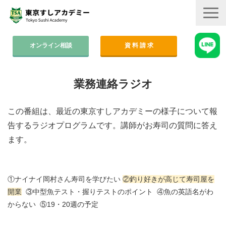
オンライン相談
資 料 請 求
コース案内
業務連絡ラジオ
集中コース│2ヶ月
この番組は、最近の東京すしアカデミーの様子について報
平日コース│木金
告するラジオプログラムです。講師がお寿司の質問に答え
週末コース│週1回・1年間
ます。
寿司職人養成コース│6ヶ月
学費
①ナイナイ岡村さん寿司を学びたい
②釣り好きが高じて寿司屋を
開業
③中型魚テスト・握りテストのポイント ④魚の英語名がわ
すしアカ卒業生の活躍
からない ⑤19・20週の予定
卒業後のサポート